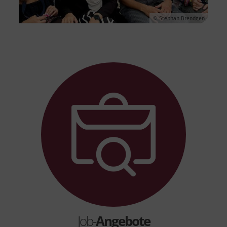
© Stephan Brendgen
© SkF Familienzentrum Monikahaus – Frankfurt am Main
Job-
Angebote