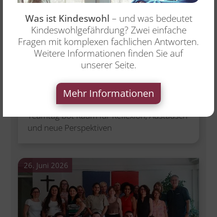
Was ist Kindeswohl
– und was bedeutet
Kindeswohlgefährdung? Zwei einfache
Fragen mit komplexen fachlichen Antworten.
Weitere Informationen finden Sie auf
unserer Seite.
:
Veranstaltungen & Projekte
Leitungsteam: Was gute Führung
Mehr Informationen
stärkt
Teamtag bot Raum für Reflexion, Austausch
und neue Perspektiven
26. Juni 2026