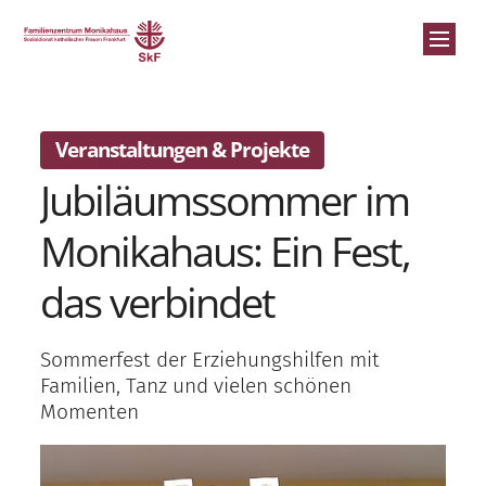
Zum Inhalt springen
:
Veranstaltungen & Projekte
Jubiläumssommer im
St
Monikahaus: Ein Fest,
An
das verbindet
Ü
Jo
Sommerfest der Erziehungshilfen mit
Familien, Tanz und vielen schönen
E
Momenten
S