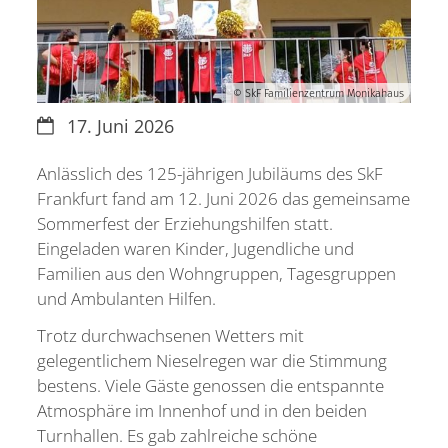
Ko
S
© SkF Familienzentrum Monikahaus
Datum:
17. Juni 2026
Anlässlich des 125-jährigen Jubiläums des SkF
Frankfurt fand am 12. Juni 2026 das gemeinsame
Sommerfest der Erziehungshilfen statt.
Eingeladen waren Kinder, Jugendliche und
Familien aus den Wohngruppen, Tagesgruppen
und Ambulanten Hilfen.
Trotz durchwachsenen Wetters mit
gelegentlichem Nieselregen war die Stimmung
bestens. Viele Gäste genossen die entspannte
Atmosphäre im Innenhof und in den beiden
Turnhallen. Es gab zahlreiche schöne