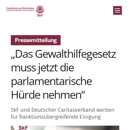
Zum Inhalt springen
:
Pressemitteilung
„Das Gewalthilfegesetz
St
muss jetzt die
An
parlamentarische
Ü
Hürde nehmen“
Jo
E
SkF und Deutscher Caritasverband werben
für franktionsübergreifende Einigung
S