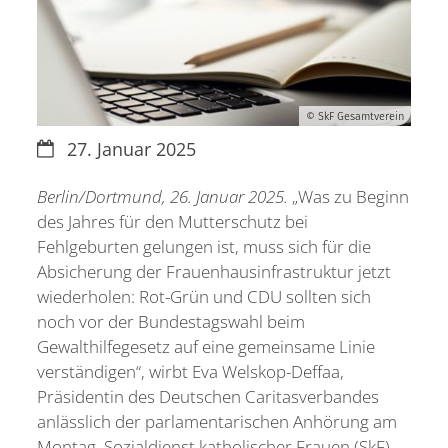
Ko
S
© SkF Gesamtverein
Datum:
27. Januar 2025
Berlin/Dortmund, 26. Januar 2025.
„Was zu Beginn
des Jahres für den Mutterschutz bei
Fehlgeburten gelungen ist, muss sich für die
Absicherung der Frauenhausinfrastruktur jetzt
wiederholen: Rot-Grün und CDU sollten sich
noch vor der Bundestagswahl beim
Gewalthilfegesetz auf eine gemeinsame Linie
verständigen“, wirbt Eva Welskop-Deffaa,
Präsidentin des Deutschen Caritasverbandes
anlässlich der parlamentarischen Anhörung am
Montag. Sozialdienst katholischer Frauen (SkF)